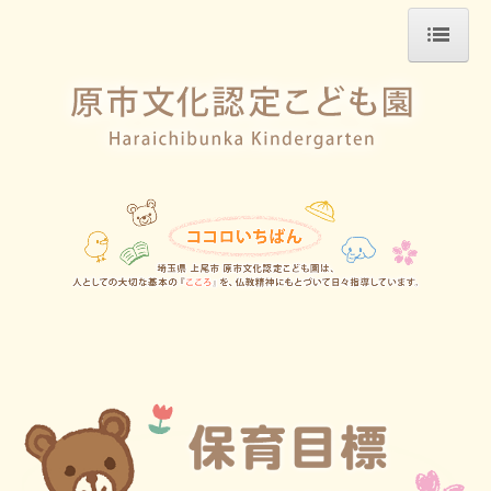
ホーム
保育目標
こども園の1日
年間行事
園のご案内
園児募集
子育て支援
園日記
令和7年度 園日記
令和6年度 園日記