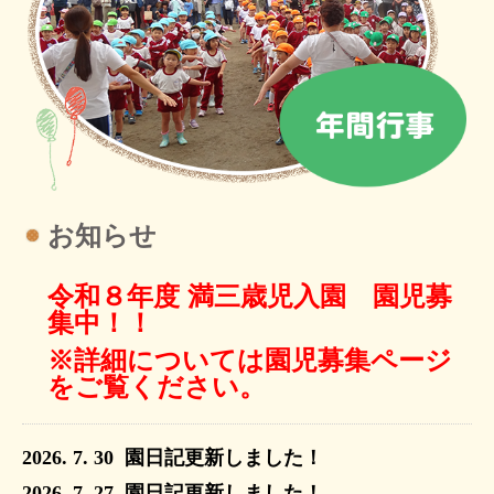
お知らせ
令和８年度 満三歳児入園 園児募
集中！！
※詳細については園児募集ページ
をご覧ください。
2026. 7. 30
園
日記更新しました
！
2026. 7. 27
園
日記更新しました
！