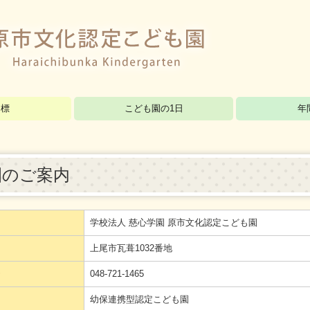
目標
こども園の1日
年
園のご案内
学校法人 慈心学園 原市文化認定こども園
上尾市瓦葺1032番地
048-721-1465
幼保連携型認定こども園