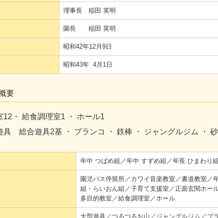
理事長 稲田 英明
園長 稲田 英明
昭和42年12月9日
昭和43年 4月1日
概要
12
・ 給食調理室1 ・ ホール1
具 総合遊具2基 ・ ブランコ ・ 鉄棒 ・ ジャングルジム ・ 
年中 つばめ組／年中 すずめ組／年長 ひまわり
園児バス停留所／カワイ音楽教室／書道教室／年
組・らいおん組／子育て支援室／正面玄関ホール／
多目的教室／給食調理室／ホール
大型遊具／つるつるお山／ジャングルジム／ブ