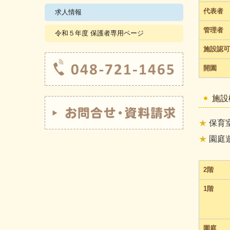
代表者
求人情報
管理者
令和５年度 保護者専用ページ
施設認可
開園
施設
★
保育室
★
園庭遊
2階
1階
園庭