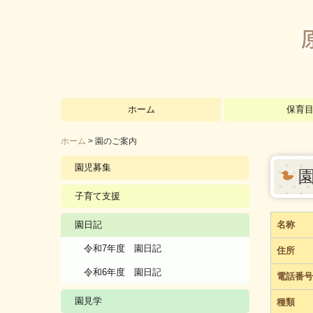
ホーム
保育
ホーム
園のご案内
園児募集
子育て支援
園日記
名称
令和7年度 園日記
住所
令和6年度 園日記
電話番号
園見学
種類