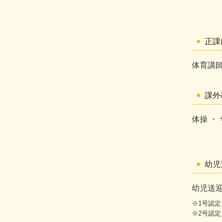
正課
体育講師
課外
体操 ・ 
幼児
幼児送
※1号認
※2号認