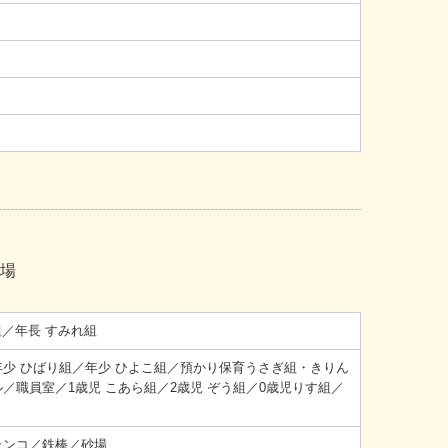
砂場
組／年長 すみれ組
少 ひばり組／年少 ひよこ組／預かり保育うさぎ組・きりん
職員室／1歳児 こあら組／2歳児 ぞう組／0歳児りす組／
ランコ／鉄棒／砂場