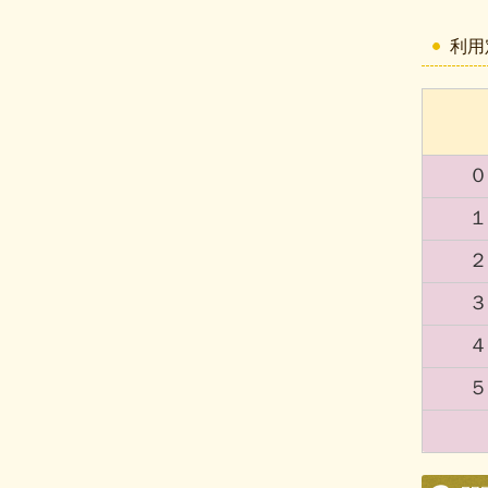
利用
０
１
２
３
４
５