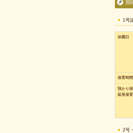
開
1号
休園日
保育時間
預かり保
延長保育
2号