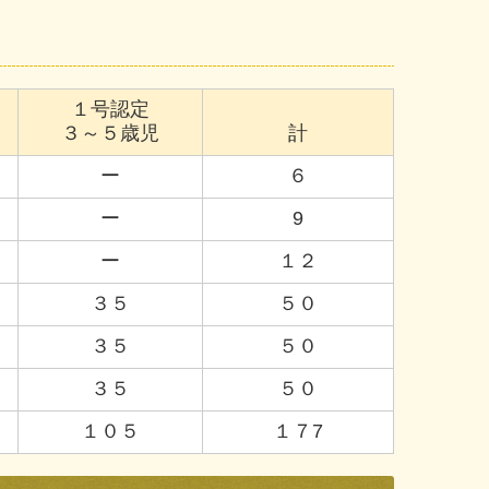
１号認定
３～５歳児
計
ー
６
ー
9
ー
１２
３５
５０
３５
５０
３５
５０
１０５
１７7