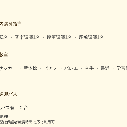
内講師指導
3名 ・ 音楽講師1名 ・ 硬筆講師1名 ・ 座禅講師1名
教室
サッカー ・ 新体操 ・ ピアノ ・ バレエ ・ 空手 ・ 書道 ・ 学習
送迎バス
迎バス有 ２台
定児利用
定児は保護者就労時間に応じ利用可