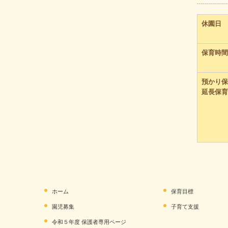
休園日
保育時間
預かり保
延長保育
ホーム
保育目標
園児募集
子育て支援
令和５年度 保護者専用ページ